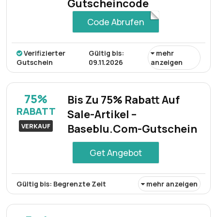
Gutscheincode
Code Abrufen
Verifizierter
Gültig bis:
mehr
Gutschein
09.11.2026
anzeigen
Sichern Sie sich mit dem Base Blu-Gutscheincode einen
Rabatt von 25% auf die gesamte Kollektion und sparen
75%
Bis Zu 75% Rabatt Auf
Sie zusätzlich.
RABATT
Sale-Artikel –
VERKAUF
Baseblu.Com-Gutschein
Get Angebot
Gültig bis: Begrenzte Zeit
mehr anzeigen
Sichern Sie sich mit dem Baseblu.com-Gutschein
Rabatte von bis zu 75% auf ausgewählte Sale-Artikel