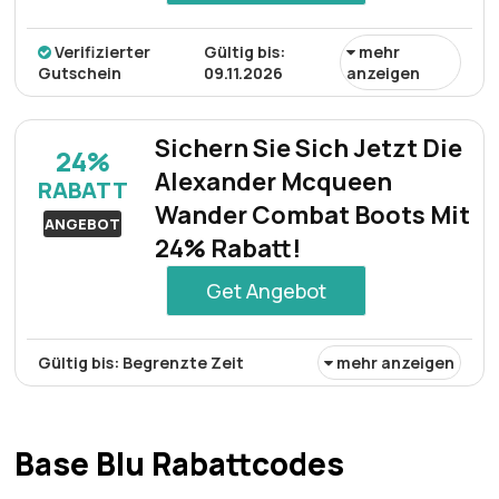
Verifizierter
Gültig bis:
mehr
Gutschein
09.11.2026
anzeigen
Erhalten Sie zusätzlich 10% Rabatt auf Ihren nächsten
Einkauf und machen Sie jede Bestellung noch
Sichern Sie Sich Jetzt Die
24%
vorteilhafter.
Alexander Mcqueen
RABATT
Wander Combat Boots Mit
ANGEBOT
24% Rabatt!
Get Angebot
Gültig bis: Begrenzte Zeit
mehr anzeigen
Sichern Sie sich die Alexander McQueen Wander Combat
Boots mit 24% Rabatt – eine gelungene Kombination aus
hochwertiger Verarbeitung und modernem Design.
Base Blu Rabattcodes