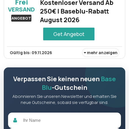
Frei
Kostenloser Versand Ab
und profitieren Sie von außergewöhnlichen Preisen.
VERSAND
250€ | Baseblu-Rabatt
ANGEBOT
August 2026
Get Angebot
Gültig bis: 09.11.2026
mehr anzeigen
Profitieren Sie im August 2026 von kostenlosem Versand
ab einem Einkaufswert von 250€ mit dem Base Blu-
Rabatt.
Verpassen Sie keinen neuen
Base
Blu
-Gutschein
Abonnieren Sie unseren Newsletter und erhalten Sie
neue Gutscheine, sobald sie verfügbar sind.