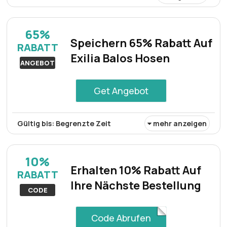
Sichern Sie sich 15% Rabatt auf jede Bestellung mit dem
Base Blu-Gutscheincode und erleben Sie ein besonders
65%
attraktives Shopping-Erlebnis.
Speichern 65% Rabatt Auf
RABATT
Exilia Balos Hosen
ANGEBOT
Get Angebot
Gültig bis: Begrenzte Zeit
mehr anzeigen
Entdecken Sie die stylischen Exilia Balos Hosen mit
beeindruckenden 65% Rabatt – ein elegantes und
10%
bequemes Accessoire für jede Garderobe.
Erhalten 10% Rabatt Auf
RABATT
Ihre Nächste Bestellung
CODE
Code Abrufen